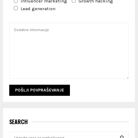
Influencer marketing
Growth hacking
Lead generation
SEARCH
S