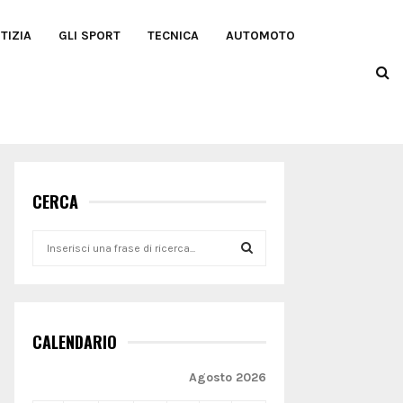
TIZIA
GLI SPORT
TECNICA
AUTOMOTO
CERCA
S
e
a
S
r
c
E
h
CALENDARIO
f
A
o
Agosto 2026
r
R