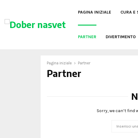
PAGINA INIZIALE
CURA E 
oud
PARTNER
DIVERTIMENTO
Pagina iniziale
Partner
Partner
N
Sorry, we can’t find 
Search
for: