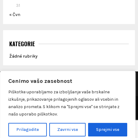
31
« Čvn
KATEGORIE
Žádné rubriky
This message appears for Admin Users only:
Cenimo vašo zasebnost
Please fill the Instagram Access Token. You can get Instagram
Access Token by go to
this page
Piškotke uporabljamo za izboljšanje vaše brskalne
izkušnje, prikazovanje prilagojenih oglasov ali vsebin in
@2023 - dobernasvet.si. All Right Reserved.
analizo prometa. S klikom na "Sprejmi vse" se strinjate z
našo uporabo piškotkov.
O mně
Kontakt
Čeština
Prilagodite
Zavrni vse
Sprejmi vse