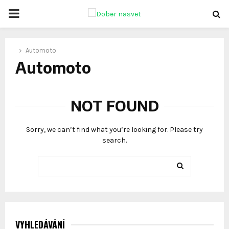
PRIMARY
MENU
oud
Automoto
Automoto
NOT FOUND
Sorry, we can’t find what you’re looking for. Please try
search.
Search
for:
SEARCH
VYHLEDÁVÁNÍ