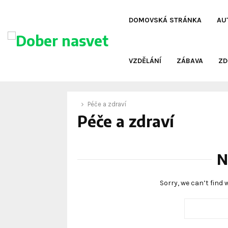
DOMOVSKÁ STRÁNKA
AU
oud
VZDĚLÁNÍ
ZÁBAVA
ZD
Péče a zdraví
Péče a zdraví
N
Sorry, we can’t find 
Search
for: