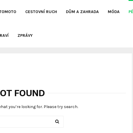
TOMOTO
CESTOVNÍ RUCH
DŮM A ZAHRADA
MÓDA
P
RAVÍ
ZPRÁVY
OT FOUND
what you’re looking for. Please try search.
SEARCH