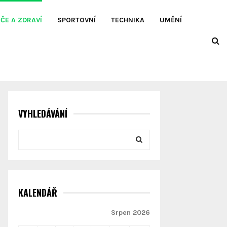
ÉČE A ZDRAVÍ
SPORTOVNÍ
TECHNIKA
UMĚNÍ
VYHLEDÁVÁNÍ
S
e
a
S
r
c
E
h
KALENDÁŘ
f
A
o
Srpen 2026
r
R