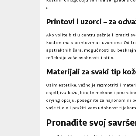
kostimi omogućuju vam da se igrate s dod
a.
Printovi i uzorci – za odv
Ako volite biti u centru pažnje i izraziti
kostimima s printovima i uzorcima. Od tro
apstraktnih šara, mogućnosti su beskrajn
refleksija vaše osobnosti i stila.
Materijali za svaki tip ko
Osim estetike, važno je razmotriti i mater
osjetljivu kožu, birajte mekane i prozračn
drying opciju, posegnite za najlonom ili p
vaše tijelo i pružiti vam udobnost tijekom
Pronađite svoj savrše