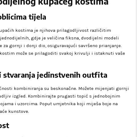
odijelnog kupaćeg kostima
oblicima tijela
upaćih kostima je njihova prilagodljivost različitim
 jednodijelnih, gdje je veličina fiksna, dvodijelni modeli
 za gornji i donji dio, osiguravajući savršeno prianjanje.
kostim može se prilagoditi svakoj krivulji i istaknuti vaše
stvaranja jedinstvenih outfita
osti kombiniranja su beskonačne. Možete mijenjati gornji
zbudljiv izgled. Kombinirajte prugasti topić s jednobojnim
bojama i uzorcima. Poput umjetnika koji miješa boje na
paće kunstove.
ost