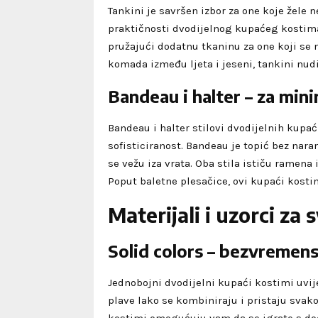
Tankini je savršen izbor za one koje žele ne
praktičnosti dvodijelnog kupaćeg kostima.
pružajući dodatnu tkaninu za one koji se 
komada između ljeta i jeseni, tankini nudi 
Bandeau i halter – za mini
Bandeau i halter stilovi dvodijelnih kupa
sofisticiranost. Bandeau je topić bez nar
se vežu iza vrata. Oba stila ističu ramena 
Poput baletne plesačice, ovi kupaći kostim
Materijali i uzorci za 
Solid colors – bezvremensk
Jednobojni dvodijelni kupaći kostimi uvije
plave lako se kombiniraju i pristaju svako