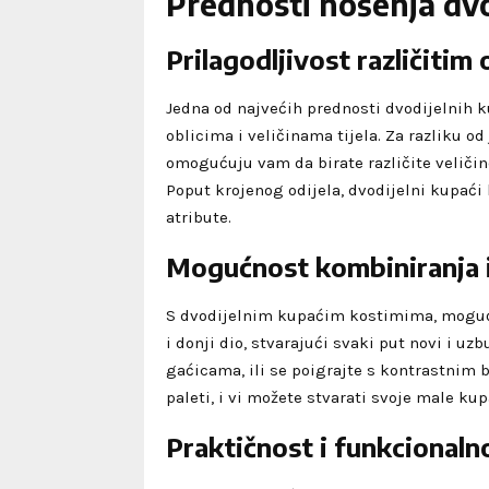
Prednosti nošenja dv
Prilagodljivost različitim 
Jedna od najvećih prednosti dvodijelnih k
oblicima i veličinama tijela. Za razliku od
omogućuju vam da birate različite veličine
Poput krojenog odijela, dvodijelni kupaći 
atribute.
Mogućnost kombiniranja i 
S dvodijelnim kupaćim kostimima, mogućn
i donji dio, stvarajući svaki put novi i u
gaćicama, ili se poigrajte s kontrastnim 
paleti, i vi možete stvarati svoje male ku
Praktičnost i funkcionaln