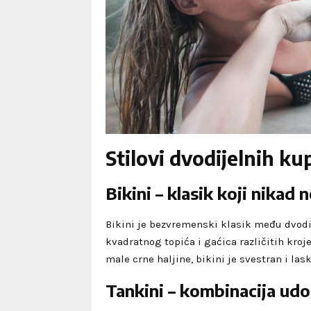
Stilovi dvodijelnih k
Bikini – klasik koji nikad 
Bikini je bezvremenski klasik među dvodi
kvadratnog topića i gaćica različitih kroj
male crne haljine, bikini je svestran i las
Tankini – kombinacija udo