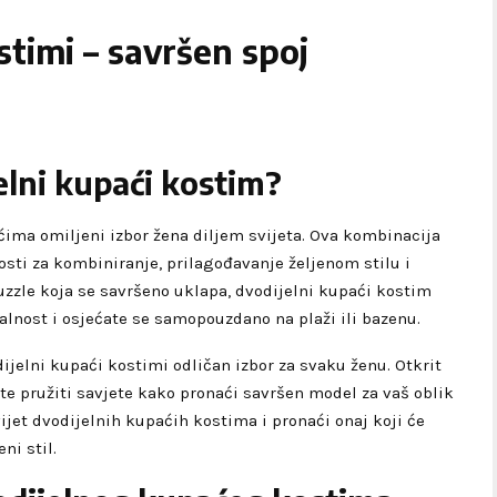
stimi – savršen spoj
elni kupaći kostim?
ćima omiljeni izbor žena diljem svijeta. Ova kombinacija
sti za kombiniranje, prilagođavanje željenom stilu i
 puzzle koja se savršeno uklapa, dvodijelni kupaći kostim
lnost i osjećate se samopouzdano na plaži ili bazenu.
ijelni kupaći kostimi odličan izbor za svaku ženu. Otkrit
e te pružiti savjete kako pronaći savršen model za vaš oblik
vijet dvodijelnih kupaćih kostima i pronaći onaj koji će
ni stil.