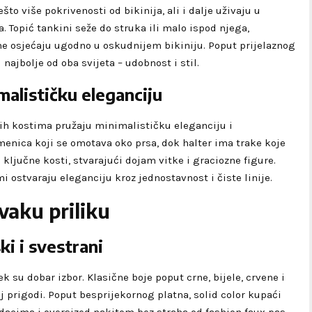
što više pokrivenosti od bikinija, ali i dalje uživaju u
 Topić tankini seže do struka ili malo ispod njega,
ne osjećaju ugodno u oskudnijem bikiniju. Poput prijelaznog
najbolje od oba svijeta – udobnost i stil.
malističku eleganciju
ćih kostima pružaju minimalističku eleganciju i
amenica koji se omotava oko prsa, dok halter ima trake koje
i ključne kosti, stvarajući dojam vitke i graciozne figure.
i ostvaraju eleganciju kroz jednostavnost i čiste linije.
svaku priliku
i i svestrani
k su dobar izbor. Klasične boje poput crne, bijele, crvene i
j prigodi. Poput besprijekornog platna, solid color kupaći