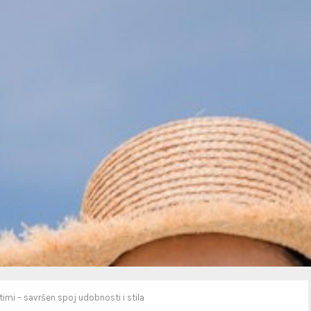
timi – savršen spoj udobnosti i stila