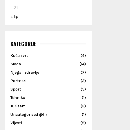
31
« lip
KATEGORIJE
Kuća i vrt
(4)
Moda
(14)
Njega i zdravlje
(7)
Partneri
(3)
Sport
(5)
Tehnika
(1)
Turizam
(3)
Uncategorized @hr
(1)
Vijesti
(8)