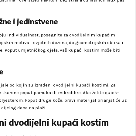
acima i oversized nakitom bez straha od fashion faux pas-
ažne i jedinstvene
 svoju individualnost, posegnite za dvodijelnim kupaćim
pskih motiva i cvjetnih dezena, do geometrijskih oblika i
e. Poput umjetničkog djela, vaš kupaći kostim može biti
že
ijale od kojih su izrađeni dvodijelni kupaći kostimi. Za
e tkanine poput pamuka ili mikrofibre. Ako želite quick-
olyesterom. Poput druge kože, pravi materijal prianjat će uz
 cijelog dana na plaži.
ni dvodijelni kupaći kostim