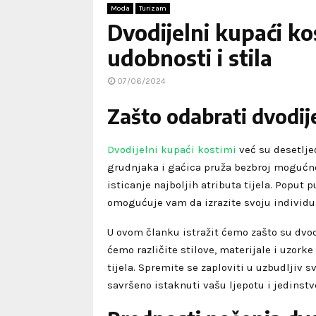
Moda
Turizam
Dvodijelni kupaći ko
udobnosti i stila
07/06/2024
Zašto odabrati dvodij
Dvodijelni kupaći kostimi
već su desetlje
grudnjaka i gaćica pruža bezbroj mogućno
isticanje najboljih atributa tijela. Poput
omogućuje vam da izrazite svoju individua
U ovom članku istražit ćemo zašto su dvod
ćemo različite stilove, materijale i uzork
tijela. Spremite se zaploviti u uzbudljiv s
savršeno istaknuti vašu ljepotu i jedinstve