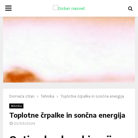
PRIMARY
MENU
oud
Domača stran
Tehnika
Toplotne črpalke in sončna energija
Tehnika
Toplotne črpalke in sončna energija
05/09/2024