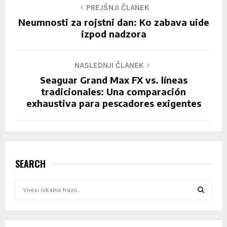
PREJŠNJI ČLANEK
Neumnosti za rojstni dan: Ko zabava uide
izpod nadzora
NASLEDNJI ČLANEK
Seaguar Grand Max FX vs. líneas
tradicionales: Una comparación
exhaustiva para pescadores exigentes
SEARCH
S
e
a
S
r