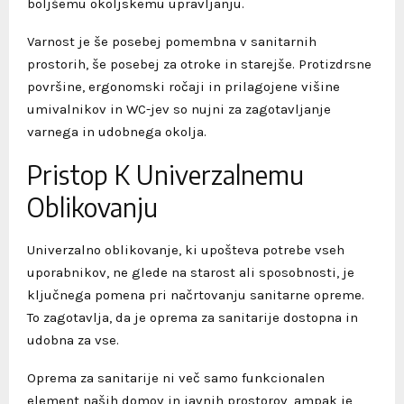
boljšemu okoljskemu upravljanju.
Varnost je še posebej pomembna v sanitarnih
prostorih, še posebej za otroke in starejše. Protizdrsne
površine, ergonomski ročaji in prilagojene višine
umivalnikov in WC-jev so nujni za zagotavljanje
varnega in udobnega okolja.
Pristop K Univerzalnemu
Oblikovanju
Univerzalno oblikovanje, ki upošteva potrebe vseh
uporabnikov, ne glede na starost ali sposobnosti, je
ključnega pomena pri načrtovanju sanitarne opreme.
To zagotavlja, da je oprema za sanitarije dostopna in
udobna za vse.
Oprema za sanitarije ni več samo funkcionalen
element naših domov in javnih prostorov, ampak je