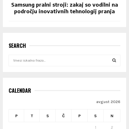
Samsung pralni stroji: zakaj so vodilni na
področju inovativnih tehnologij pranja
SEARCH
S
e
a
S
r
c
E
h
CALENDAR
f
A
o
avgust 2026
r
R
:
P
T
S
Č
P
S
N
C
1
2