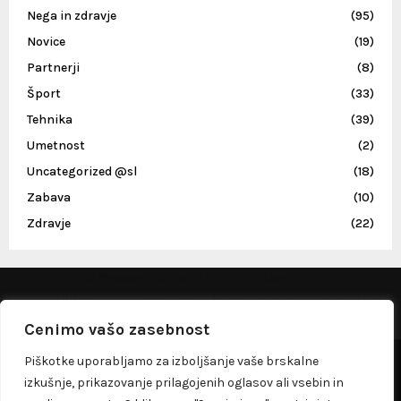
Nega in zdravje
(95)
Novice
(19)
Partnerji
(8)
Šport
(33)
Tehnika
(39)
Umetnost
(2)
Uncategorized @sl
(18)
Zabava
(10)
Zdravje
(22)
This message appears for Admin Users only:
Please fill the Instagram Access Token. You can get Instagram
Access Token by go to
this page
Cenimo vašo zasebnost
@2023 - dobernasvet.si. All Right Reserved.
Piškotke uporabljamo za izboljšanje vaše brskalne
izkušnje, prikazovanje prilagojenih oglasov ali vsebin in
O meni
Kontakt