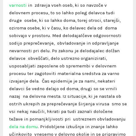
varnosti
in zdravja vseh oseb, ki so navzoče v
delovnem procesu, to so lahko poleg delavca tudi
druge osebe, ki so lahko doma, torej otroci, starejši,
oziroma osebe, ki v času, ko delavec dela od doma
sobivajo v prostoru. Med delodajalčeve odgovornosti
sodijo preprečevanje, obvladovanje in odpravljanje
nevarnosti pri delu. Po zakonu je delodajalec dolžan
delavce obveščati, delo ustrezno organizirati,
usposabljati zaposlene ob spremembi v delovnem
procesu ter zagotoviti materialna sredstva za varno
izvajanje dela.
Čas epidemije je za nami, nekateri
delavci še vedno delajo od doma, drugi so se vrnili
nazaj na delovna mesta. Iz situacije, ki je nastala ob
ostrih ukrepih za preprečevanje širjenja virusa smo se
vsi nekaj naučili, hkrati pa tudi zaznali določene
težave in pomanjkljivosti pri ustreznem obvladovanju
dela na domu
. Pridobljene izkušnje in znanje lahko
učinkovito vnesemo v delovno okolje in se pripravimo