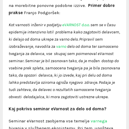
na morebitne ponovne podobne izzive.
Primer dobre
prakse
Franjo Podgoršek:
Kot
varnosti inženir
v podjetju
eVARNOST d.o.o.
sem se v času
epidemije intenzivno lotil problema kako zagotoviti delavcem,
ki delajo od doma ukrepe za varno delo. Pripravil sem
izobraževanje, navodila za
varno
delo od doma ter samooceno
tveganja za delavca, vse skupaj sem poimenoval eVarnost
seminar. Seminar je bil zasnovan tako, da je možen dostop do
vsebine prek spleta, samoocena tveganja pa je bila zasnovana
tako, da opozori delavca, ki jo izvede, kaj pri delu od doma
lahko predstavlja oziroma ogroža njegovo zdravje. Podaja je
tudi zahteva, da delavec o rezultatih samoocene tveganja
obvesti delodajalca, ki mora zagotoviti ustrezne ukrepe.
Kaj pokriva seminar eVarnost za delo od doma?
Seminar eVarnost
zaobjema vse temelje
varnega
bivanja v službenem ekosistemu. Pri tem upošteva