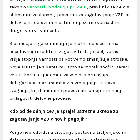
zakon o
varnosti in zdravju pri delu
, pravilnik za delo s
slikovnim zaslonom, pravilnik za zagotavljanje VZD za
delavce na delovnih mestih ter požarno varnost in
druge vidike varnosti.
S pomočjo tega seminarja je možno delo od doma
enostavneje urediti in zagotoviti, da je bolj varno.
Višja stopnja varnosti pa kot vemo zmanjšuje stroške.
Nove situacije s katerimi smo se morali soočiti zaradi
velike korona epidemije za vse nas prinašajo
dologoročne spremembe v razmišljanju in nova
tveganja, ki jih moramo prepoznati, omejiti in nanje
prilagoditi delovne procese.
Kdo od delodajalcev je sprejel ustrezne ukrepe za
zagotavljanje VZD v novih pogojih?
Ker je nepredvidena situacija postavila življenjske in
delovne navade Slovencev na glavo, delodajalci v