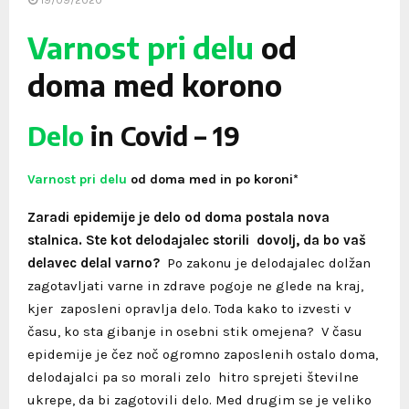
19/09/2020
Varnost pri delu
od
doma med korono
Delo
in Covid – 19
Varnost pri delu
od doma med in po koroni*
Zaradi epidemije je delo od doma postala nova
stalnica. Ste kot delodajalec storili dovolj, da bo vaš
delavec delal varno?
Po zakonu je delodajalec dolžan
zagotavljati varne in zdrave pogoje ne glede na kraj,
kjer zaposleni opravlja delo. Toda kako to izvesti v
času, ko sta gibanje in osebni stik omejena?
V času
epidemije je čez noč ogromno zaposlenih ostalo doma,
delodajalci pa so morali zelo hitro sprejeti številne
ukrepe, da bi zagotovili delo. Med drugim se je veliko