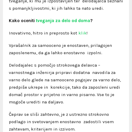
tveganje, ki mu je izpostavljen ter delodajalca seznani
s pomanjkljivostmi, ki jih lahko ta nato uredi.
Kako oceniti
tveganja za delo od doma
?
Inovativno, hitro in preprosto kot
klik
!
Vprašalnik za samooceno je enostaven, prilagojen
zaposlenemu, da ga lahko enostavno izpolni.
Delodajalec s pomočjo strokovega delavca –
varnostnega inženirja pripravi dodatna navodila za
varno delo glede na samooceno pogojev za varno delo,
predpiše ukrepe in korekcije, tako da zaposleni uredi
domač prostor v prijetno in varno pisarno. Vse to je
mogoče urediti na daljavo.
Čeprav se sliši zahtevno, je z ustrezno strokovno
podlago in svetovanjem enostavno zadostili vsem
zahtevam, kriterijem in izzivom.