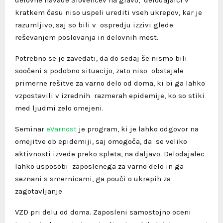
kratkem času niso uspeli urediti vseh ukrepov, kar je
razumljivo, saj so bili v ospredju izzivi glede
reševanjem poslovanja in delovnih mest.
Potrebno se je zavedati, da do sedaj še nismo bili
soočeni s podobno situacijo, zato niso obstajale
primerne rešitve za varno delo od doma, ki bi ga lahko
vzpostavili v izrednih razmerah epidemije, ko so stiki
med ljudmi zelo omejeni.
Seminar
eVarnost
je program, ki je lahko odgovor na
omejitve ob epidemiji, saj omogoča, da se veliko
aktivnosti izvede preko spleta, na daljavo. Delodajalec
lahko usposobi zaposlenega za varno delo in ga
seznani s smernicami, ga pouči o ukrepih za
zagotavljanje
VZD pri delu od doma. Zaposleni samostojno oceni