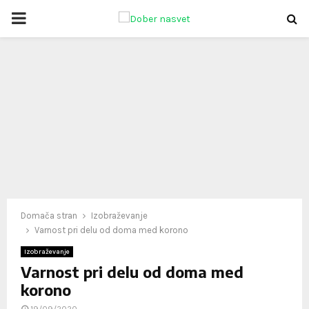
PRIMARY
MENU
oud
Domača stran
Izobraževanje
Varnost pri delu od doma med korono
Izobraževanje
Varnost pri delu od doma med
korono