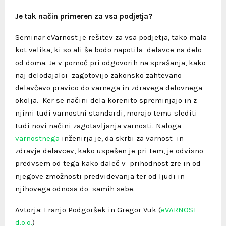
Je tak način primeren za vsa podjetja?
Seminar eVarnost je rešitev za vsa podjetja, tako mala
kot velika, ki so ali še bodo napotila delavce na delo
od doma. Je v pomoč pri odgovorih na sprašanja, kako
naj delodajalci zagotovijo zakonsko zahtevano
delavčevo pravico do varnega in zdravega delovnega
okolja. Ker se načini dela korenito spreminjajo in z
njimi tudi varnostni standardi, morajo temu slediti
tudi novi načini zagotavljanja varnosti. Naloga
varnostnega
inženirja je, da skrbi za varnost in
zdravje delavcev, kako uspešen je pri tem, je odvisno
predvsem od tega kako daleč v prihodnost zre in od
njegove zmožnosti predvidevanja ter od ljudi in
njihovega odnosa do samih sebe.
Avtorja: Franjo Podgoršek in Gregor Vuk (
eVARNOST
d.o.o.
)