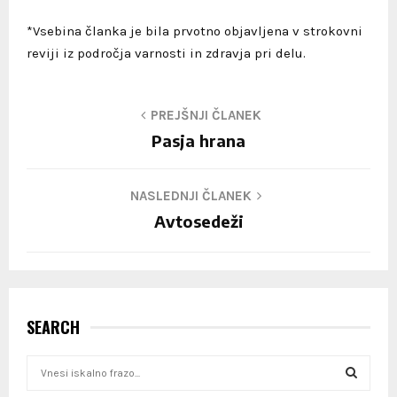
*Vsebina članka je bila prvotno objavljena v strokovni
reviji iz področja varnosti in zdravja pri delu.
PREJŠNJI ČLANEK
Pasja hrana
NASLEDNJI ČLANEK
Avtosedeži
SEARCH
S
e