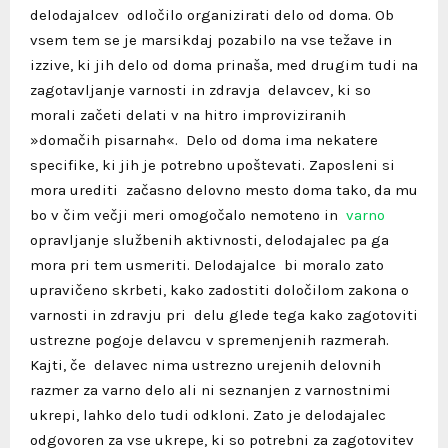
delodajalcev odločilo organizirati delo od doma. Ob
vsem tem se je marsikdaj pozabilo na vse težave in
izzive, ki jih delo od doma prinaša, med drugim tudi na
zagotavljanje varnosti in zdravja delavcev, ki so
morali začeti delati v na hitro improviziranih
»domačih pisarnah«.
Delo od doma ima nekatere
specifike, ki jih je potrebno upoštevati. Zaposleni si
mora urediti začasno delovno mesto doma tako, da mu
bo v čim večji meri omogočalo nemoteno in
varno
opravljanje službenih aktivnosti, delodajalec pa ga
mora pri tem usmeriti. Delodajalce bi moralo zato
upravičeno skrbeti, kako zadostiti določilom zakona o
varnosti in zdravju pri delu glede tega kako zagotoviti
ustrezne pogoje delavcu v spremenjenih razmerah.
Kajti, če delavec nima ustrezno urejenih delovnih
razmer za varno delo ali ni seznanjen z varnostnimi
ukrepi, lahko delo tudi odkloni.
Zato je delodajalec
odgovoren za vse ukrepe, ki so potrebni za zagotovitev