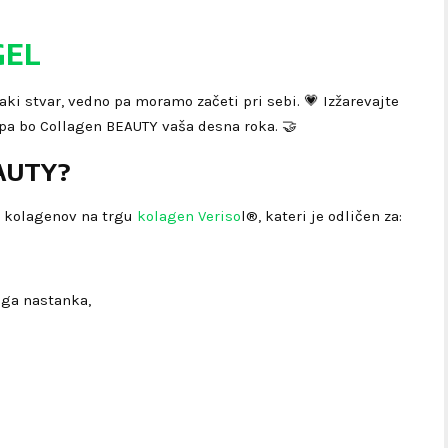
GEL
ki stvar, vedno pa moramo začeti pri sebi. 💗 Izžarevajte
m pa bo Collagen BEAUTY vaša desna roka. 🤝
EAUTY?
h kolagenov na trgu
kolagen Veriso
l®, kateri je odličen za:
ega nastanka,