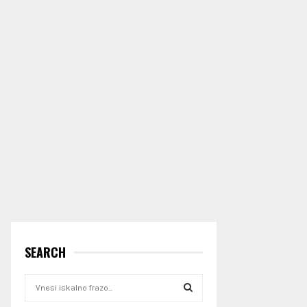
SEARCH
S
e