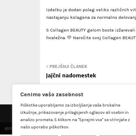
Izdelku je dodan poleg veliko različnih v
nastajanju kolagena za normalno delovanj
S Collagen BEAUTY gelom boste izžarevali 
hvaležna. 💛 Naročite svoj Collagen BEAUT
PREJŠNJI ČLANEK
Jajčni nadomestek
Cenimo vašo zasebnost
Piškotke uporabljamo za izboljšanje vaše brskalne
izkušnje, prikazovanje prilagojenih oglasov ali vsebin in
Please fill 
analizo prometa. S klikom na "Sprejmi vse" se strinjate z
našo uporabo piškotkov.
@2023 - dobernasvet.si. All Right Reserved.