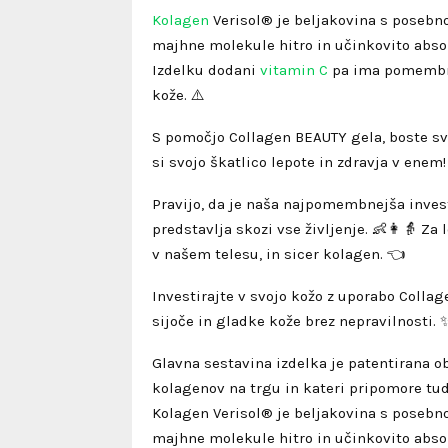
Kolagen
Verisol® je beljakovina s posebno
majhne molekule hitro in učinkovito absorb
Izdelku dodani
vitamin C
pa ima pomembno
kože. ⚠️
S pomočjo Collagen BEAUTY gela, boste svoj
si svojo škatlico lepote in zdravja v enem
Pravijo, da je naša najpomembnejša investi
predstavlja skozi vse življenje. 👶👩👵 Za 
v našem telesu, in sicer kolagen. 👈
Investirajte v svojo kožo z uporabo Collag
sijoče in gladke kože brez nepravilnosti. 
Glavna sestavina izdelka je patentirana ob
kolagenov na trgu in kateri pripomore tudi 
Kolagen Verisol® je beljakovina s posebno
majhne molekule hitro in učinkovito absorb