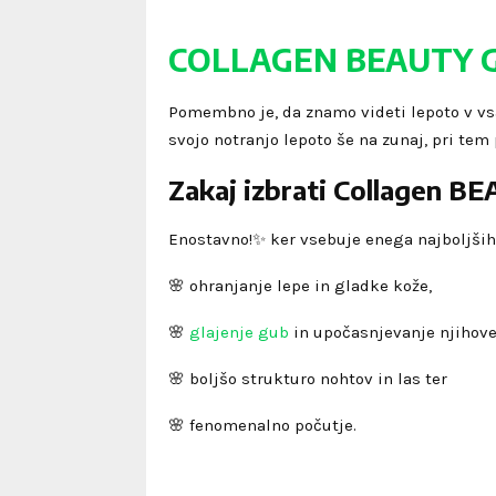
COLLAGEN BEAUTY 
Pomembno je, da znamo videti lepoto v vsa
svojo notranjo lepoto še na zunaj, pri te
Zakaj izbrati Collagen B
Enostavno!✨ ker vsebuje enega najboljši
🌸 ohranjanje lepe in gladke kože,
🌸
glajenje gub
in upočasnjevanje njihov
🌸 boljšo strukturo nohtov in las ter
🌸 fenomenalno počutje.