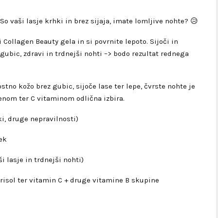
o vaši lasje krhki in brez sijaja, imate lomljive nohte? 😥
i Collagen Beauty gela in si povrnite lepoto. Sijoči in
 gubic, zdravi in trdnejši nohti –> bodo rezultat rednega
ostno kožo brez gubic, sijoče lase ter lepe, čvrste nohte je
nom ter C vitaminom odlična izbira.
ki, druge nepravilnosti)
ek
i lasje in trdnejši nohti)
risol ter vitamin C + druge vitamine B skupine