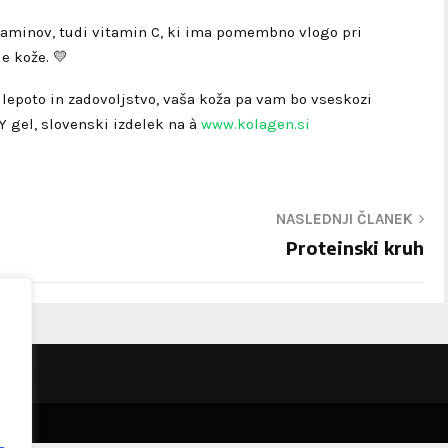
itaminov, tudi vitamin C, ki ima pomembno vlogo pri
e kože. 💛
lepoto in zadovoljstvo, vaša koža pa vam bo vseskozi
Y gel, slovenski izdelek na à
www.kolagen.si
NASLEDNJI ČLANEK
Proteinski kruh
This message appears for Admin Users only:
the Instagram Access Token. You can get Instagram Access Token by g