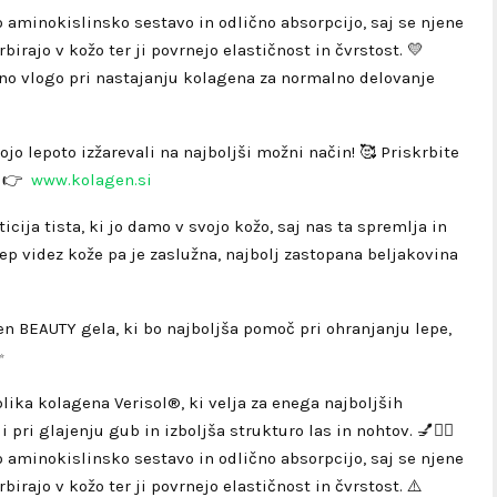
 aminokislinsko sestavo in odlično absorpcijo, saj se njene
irajo v kožo ter ji povrnejo elastičnost in čvrstost. 💛
 vlogo pri nastajanju kolagena za normalno delovanje
o lepoto izžarevali na najboljši možni način! 🥰 Priskrbite
! 👉
www.kolagen.si
cija tista, ki jo damo v svojo kožo, saj nas ta spremlja in
lep videz kože pa je zaslužna, najbolj zastopana beljakovina
en BEAUTY gela, ki bo najboljša pomoč pri ohranjanju lepe,
✨
lika kolagena Verisol®, ki velja za enega najboljših
pri glajenju gub in izboljša strukturo las in nohtov. 💅💆‍♀️
 aminokislinsko sestavo in odlično absorpcijo, saj se njene
irajo v kožo ter ji povrnejo elastičnost in čvrstost. ⚠️