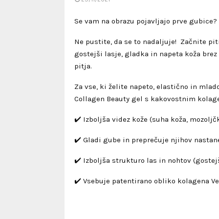
Se vam na obrazu pojavljajo prve gubice? S
Ne pustite, da se to nadaljuje! Začnite pit
gostejši lasje, gladka in napeta koža brez
pitja.
Za vse, ki želite napeto, elastično in mlad
Collagen Beauty gel s kakovostnim kolage
✔️ Izboljša videz kože (suha koža, mozoljč
✔️ Gladi gube in preprečuje njihov nastan
✔️ Izboljša strukturo las in nohtov (gostejš
✔️ Vsebuje patentirano obliko kolagena Ve