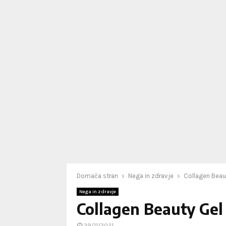
Domača stran
Nega in zdravje
Collagen Beau
Nega in zdravje
Collagen Beauty Gel
29/11/2021