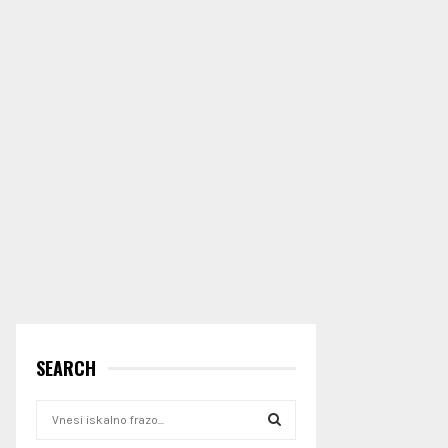
SEARCH
S
e