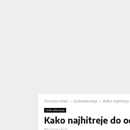
Domača stran
Izobraževanje
Kako najhitreje
Izobraževanje
Kako najhitreje do o
03/06/2021