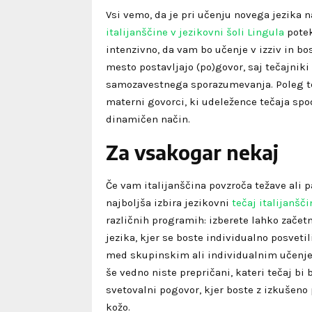
Vsi vemo, da je pri učenju novega jezika 
italijanščine v jezikovni šoli Lingula
potek
intenzivno, da vam bo učenje v izziv in bo
mesto postavljajo (po)govor, saj tečajniki
samozavestnega sporazumevanja. Poleg tega
materni govorci, ki udeležence tečaja spod
dinamičen način.
Za vsakogar nekaj
Če vam italijanščina povzroča težave ali pa
najboljša izbira jezikovni
tečaj italijanšči
različnih programih: izberete lahko začetn
jezika, kjer se boste individualno posvet
med skupinskim ali individualnim učenjem 
še vedno niste prepričani, kateri tečaj bi 
svetovalni pogovor, kjer boste z izkušeno 
kožo.