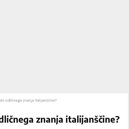
 do odličnega znanja italijanščine?
dličnega znanja italijanščine?