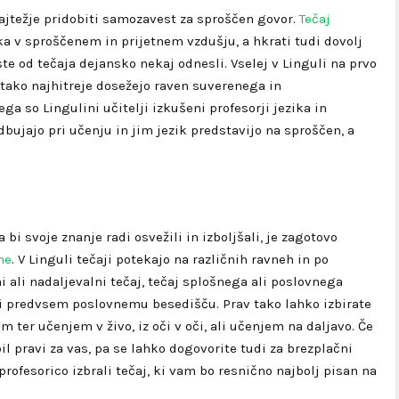
najtežje pridobiti samozavest za sproščen govor.
Tečaj
a v sproščenem in prijetnem vzdušju, a hkrati tudi dovolj
ste od tečaja dejansko nekaj odnesli. Vselej v Linguli na prvo
 tako najhitreje dosežejo raven suverenega in
 so Lingulini učitelji izkušeni profesorji jezika in
bujajo pri učenju in jim jezik predstavijo na sproščen, a
 bi svoje znanje radi osvežili in izboljšali, je zagotovo
ne
. V Linguli tečaji potekajo na različnih ravneh in po
i ali nadaljevalni tečaj, tečaj splošnega ali poslovnega
ili predvsem poslovnemu besedišču. Prav tako lahko izbirate
ter učenjem v živo, iz oči v oči, ali učenjem na daljavo. Če
bil pravi za vas, pa se lahko dogovorite tudi za brezplačni
profesorico izbrali tečaj, ki vam bo resnično najbolj pisan na