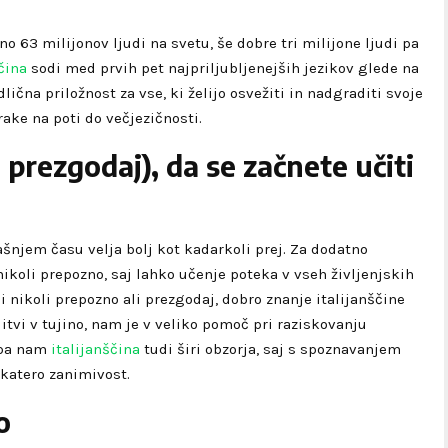
no 63 milijonov ljudi na svetu, še dobre tri milijone ljudi pa
čina
sodi med prvih pet najpriljubljenejših jezikov glede na
dlična priložnost za vse, ki želijo osvežiti in nadgraditi svoje
orake na poti do večjezičnosti.
i prezgodaj), da se začnete učiti
ašnjem času velja bolj kot kadarkoli prej. Za dodatno
ikoli prepozno, saj lahko učenje poteka v vseh življenjskih
ni nikoli prepozno ali prezgodaj, dobro znanje italijanščine
litvi v tujino, nam je v veliko pomoč pri raziskovanju
 pa nam
italijanščina
tudi širi obzorja, saj s spoznavanjem
ikatero zanimivost.
o